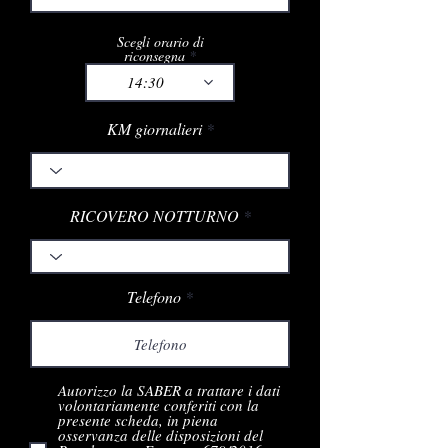
i
r
e
Scegli orario di
d
riconsegna
14:30
KM giornalieri
Seleziona quanti giorni e km giornalieri:
RICOVERO NOTTURNO
Telefono
Autorizzo la SABER a trattare i dati
volontariamente conferiti con la
presente scheda, in piena
osservanza delle disposizioni del