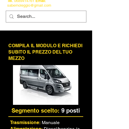
Tel.
0689414761
Email:
sabernoleggio@gmail.com
COMPILA IL MODULO E RICHIEDI
SUBITO IL PREZZO DEL TUO
MEZZO
Segmento scelto:
9 posti
Trasmissione:
Manuale
Alimentazione:
Diesel/benzina (a