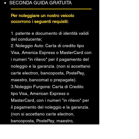
SECONDA GUIDA GRATUITA
Per noleggiare un nostro veicolo
occorrono i seguenti requisiti:
1. patente e documento di identità validi
del conducente;
2. Noleggio Auto: Carta di credito tipo
Visa, America Express o MasterCard con
i numeri "in rilievo" per il pagamento del
noleggio e la garanzia. (non si accettano
carte electron, bancoposta, PostePay,
maestro, bancomat o prepagate).
3.Noleggio Furgone: Carta di Credito
tipo Visa, American Express o
MasterCard, con i numeri "in rilievo" per
il pagamento del noleggio e la garanzia.
(non si accettano carte electron,
bancoposta, PostePay, maestro,
bancomat o prepagate).
4.in alternativa alla carta di credito ed a