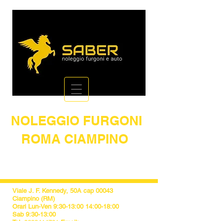
NOLEGGIO FURGONI
ROMA CIAMPINO
IL NOLEGGIO AL MIGLIOR PREZZO
DI ROMA
Viale J. F. Kennedy, 50A cap 00043
Ciampino (RM)
Orari Lun-Ven 9:30-13:00 14:00-18:00
Sab 9:30-13:00