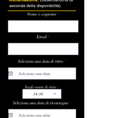
seconda della disponibilità)
Nome e cognome
Email
r
Seleziona una data di ritiro
*
e
q
u
i
r
e
Scegli orario di ritiro
d
14:30
r
Seleziona una data di riconsegna
*
e
q
u