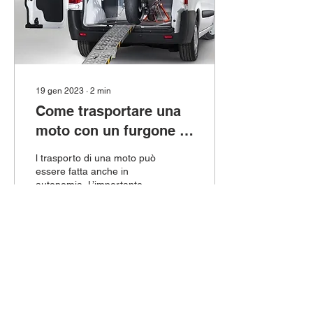
19 gen 2023
∙
2
min
Come trasportare una
moto con un furgone a
noleggio
l trasporto di una moto può
essere fatta anche in
autonomia. L’importante è
non farsi male né
danneggiare il mezzo.
allora vi diamo dei...
30
0