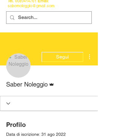
Tel.
0689414761
Email:
sabernoleggio@gmail.com
Altre azioni
Segui
Amministratore
Saber Noleggio
Profilo
Data di iscrizione: 31 ago 2022