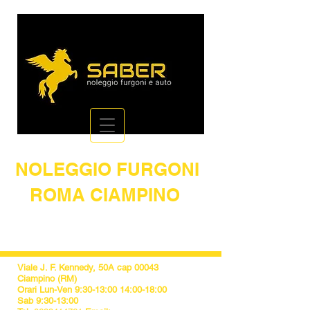
NOLEGGIO FURGONI
ROMA CIAMPINO
IL NOLEGGIO AL MIGLIOR PREZZO
DI ROMA
Viale J. F. Kennedy, 50A cap 00043
Ciampino (RM)
Orari Lun-Ven 9:30-13:00 14:00-18:00
Sab 9:30-13:00