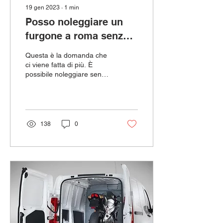
19 gen 2023
∙
1
min
Posso noleggiare un
furgone a roma senza
carta di credito?
Questa è la domanda che
ci viene fatta di più. È
possibile noleggiare senza
carta di credito? La
risposta è si è possibile ma
a...
138
0